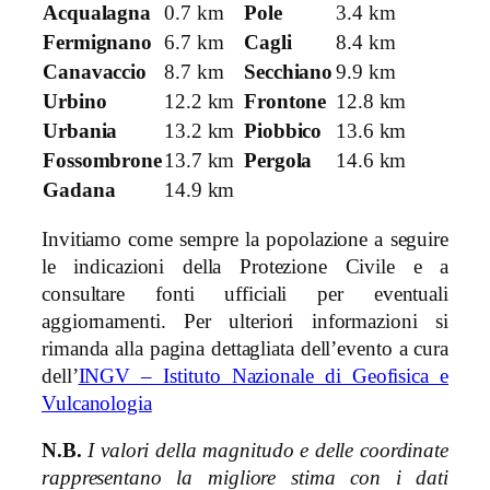
Acqualagna
0.7 km
Pole
3.4 km
Fermignano
6.7 km
Cagli
8.4 km
Canavaccio
8.7 km
Secchiano
9.9 km
Urbino
12.2 km
Frontone
12.8 km
Urbania
13.2 km
Piobbico
13.6 km
Fossombrone
13.7 km
Pergola
14.6 km
Gadana
14.9 km
Invitiamo come sempre la popolazione a seguire
le indicazioni della Protezione Civile e a
consultare fonti ufficiali per eventuali
aggiornamenti. Per ulteriori informazioni si
rimanda alla pagina dettagliata dell’evento a cura
dell’
INGV – Istituto Nazionale di Geofisica e
Vulcanologia
N.B.
I valori della magnitudo e delle coordinate
rappresentano la migliore stima con i dati