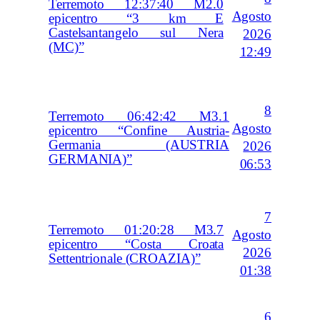
Terremoto 12:37:40 M2.0
Agosto
epicentro “3 km E
Castelsantangelo sul Nera
2026
(MC)”
12:49
8
Terremoto 06:42:42 M3.1
Agosto
epicentro “Confine Austria-
Germania (AUSTRIA
2026
GERMANIA)”
06:53
7
Terremoto 01:20:28 M3.7
Agosto
epicentro “Costa Croata
2026
Settentrionale (CROAZIA)”
01:38
6