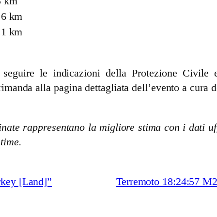
5 km
.6 km
.1 km
guire le indicazioni della Protezione Civile e 
rimanda alla pagina dettagliata dell’evento a cura d
nate rappresentano la migliore stima con i dati uff
stime.
rkey [Land]”
Terremoto 18:24:57 M2.