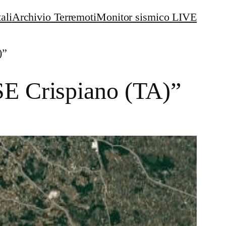
ali
Archivio Terremoti
Monitor sismico LIVE
)”
SE Crispiano (TA)”