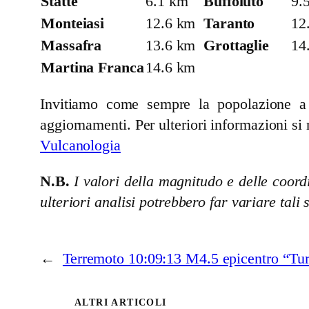
Statte
6.1 km
Buffoluto
9.
Monteiasi
12.6 km
Taranto
12
Massafra
13.6 km
Grottaglie
14
Martina Franca
14.6 km
Invitiamo come sempre la popolazione a se
aggiornamenti. Per ulteriori informazioni si 
Vulcanologia
N.B.
I valori della magnitudo e delle coordi
ulteriori analisi potrebbero far variare tali 
←
Terremoto 10:09:13 M4.5 epicentro “Tu
ALTRI ARTICOLI