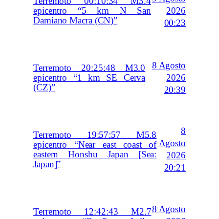
Terremoto 00:10:34 M3.4
2026
epicentro “5 km N San
Damiano Macra (CN)”
00:23
8 Agosto
Terremoto 20:25:48 M3.0
2026
epicentro “1 km SE Cerva
(CZ)”
20:39
8
Terremoto 19:57:57 M5.8
Agosto
epicentro “Near east coast of
eastern Honshu Japan [Sea:
2026
Japan]”
20:21
8 Agosto
Terremoto 12:42:43 M2.7