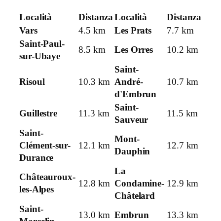
Località
Distanza
Località
Distanza
Vars
4.5 km
Les Prats
7.7 km
Saint-Paul-
8.5 km
Les Orres
10.2 km
sur-Ubaye
Saint-
Risoul
10.3 km
André-
10.7 km
d'Embrun
Saint-
Guillestre
11.3 km
11.5 km
Sauveur
Saint-
Mont-
Clément-sur-
12.1 km
12.7 km
Dauphin
Durance
La
Châteauroux-
12.8 km
Condamine-
12.9 km
les-Alpes
Châtelard
Saint-
13.0 km
Embrun
13.3 km