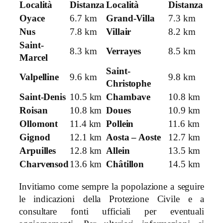
Località
Distanza
Località
Distanza
Oyace
6.7 km
Grand-Villa
7.3 km
Nus
7.8 km
Villair
8.2 km
Saint-
8.3 km
Verrayes
8.5 km
Marcel
Saint-
Valpelline
9.6 km
9.8 km
Christophe
Saint-Denis
10.5 km
Chambave
10.8 km
Roisan
10.8 km
Doues
10.9 km
Ollomont
11.4 km
Pollein
11.6 km
Gignod
12.1 km
Aosta – Aoste
12.7 km
Arpuilles
12.8 km
Allein
13.5 km
Charvensod
13.6 km
Châtillon
14.5 km
Invitiamo come sempre la popolazione a seguire
le indicazioni della Protezione Civile e a
consultare fonti ufficiali per eventuali