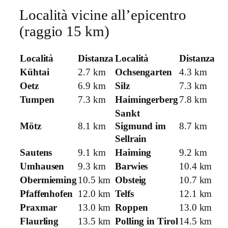
Località vicine all’epicentro
(raggio 15 km)
Località
Distanza
Località
Distanza
Kühtai
2.7 km
Ochsengarten
4.3 km
Oetz
6.9 km
Silz
7.3 km
Tumpen
7.3 km
Haimingerberg
7.8 km
Sankt
Mötz
8.1 km
Sigmund im
8.7 km
Sellrain
Sautens
9.1 km
Haiming
9.2 km
Umhausen
9.3 km
Barwies
10.4 km
Obermieming
10.5 km
Obsteig
10.7 km
Pfaffenhofen
12.0 km
Telfs
12.1 km
Praxmar
13.0 km
Roppen
13.0 km
Flaurling
13.5 km
Polling in Tirol
14.5 km