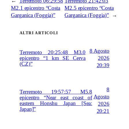
←
Terremoto 06:29:58
Terremoto 21:42:03
M2.1 epicentro “Costa
M2.5 epicentro “Costa
Garganica (Foggia)”
Garganica (Foggia)”
→
ALTRI ARTICOLI
8 Agosto
Terremoto 20:25:48 M3.0
2026
epicentro “1 km SE Cerva
(CZ)”
20:39
8
Terremoto 19:57:57 M5.8
Agosto
epicentro “Near east coast of
eastern Honshu Japan [Sea:
2026
Japan]”
20:21