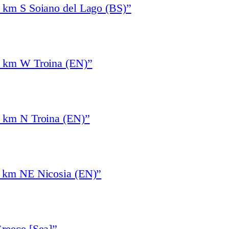
1 km S Soiano del Lago (BS)”
4 km W Troina (EN)”
3 km N Troina (EN)”
6 km NE Nicosia (EN)”
reece [Sea]”