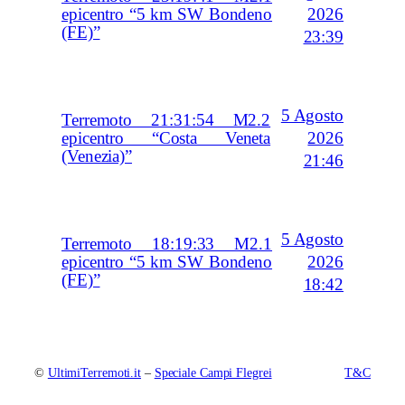
2026
epicentro “5 km SW Bondeno
(FE)”
23:39
5 Agosto
Terremoto 21:31:54 M2.2
2026
epicentro “Costa Veneta
(Venezia)”
21:46
5 Agosto
Terremoto 18:19:33 M2.1
2026
epicentro “5 km SW Bondeno
(FE)”
18:42
©
UltimiTerremoti.it
–
Speciale Campi Flegrei
T&C