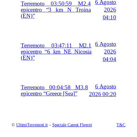
6 Agosto
Terremoto 03:50:59 M2.4
2026
epicentro “3 km N Troina
(EN)”
04:10
6 Agosto
Terremoto 03:47:11 M2.1
2026
epicentro “6 km NE Nicosia
(EN)”
04:04
6 Agosto
Terremoto 00:04:58 M3.8
epicentro “Greece [Sea]”
2026 00:20
©
UltimiTerremoti.it
–
Speciale Campi Flegrei
T&C