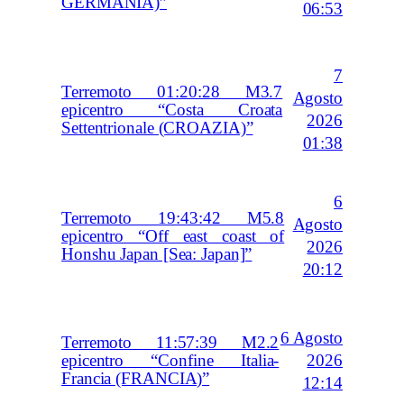
GERMANIA)”
06:53
7
Terremoto 01:20:28 M3.7
Agosto
epicentro “Costa Croata
2026
Settentrionale (CROAZIA)”
01:38
6
Terremoto 19:43:42 M5.8
Agosto
epicentro “Off east coast of
2026
Honshu Japan [Sea: Japan]”
20:12
6 Agosto
Terremoto 11:57:39 M2.2
2026
epicentro “Confine Italia-
Francia (FRANCIA)”
12:14