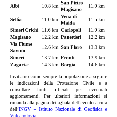
San Pietro
Albi
10.8 km
11.0 km
Magisano
Vena di
Sellia
11.0 km
11.5 km
Maida
Simeri Crichi
11.6 km
Carlopoli
11.9 km
Magisano
12.2 km
Panettieri
12.2 km
Via Fiume
12.6 km
San Floro
13.3 km
Savuto
Simeri
13.7 km
Fronti
13.9 km
Zagarise
14.3 km
Borgia
14.6 km
Invitiamo come sempre la popolazione a seguire
le indicazioni della Protezione Civile e a
consultare fonti ufficiali per eventuali
aggiornamenti. Per ulteriori informazioni si
rimanda alla pagina dettagliata dell’evento a cura
dell’
INGV – Istituto Nazionale di Geofisica e
Vulcanologia