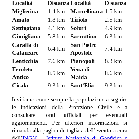
Località
Distanza
Località
Distanza
Miglierina
1.4 km
Marcellinara
1.5 km
Amato
1.8 km
Tiriolo
2.5 km
Settingiano
4.1 km
Soluri
4.9 km
Gimigliano
5.8 km
Sarrottino
6.3 km
Caraffa di
San Pietro
6.4 km
7.4 km
Catanzaro
Apostolo
Lenticchia
7.6 km
Pianopoli
8.3 km
Feroleto
Vena di
8.5 km
8.6 km
Antico
Maida
Cicala
9.3 km
Sant’Elia
9.3 km
Invitiamo come sempre la popolazione a seguire
le indicazioni della Protezione Civile e a
consultare fonti ufficiali per eventuali
aggiornamenti. Per ulteriori informazioni si
rimanda alla pagina dettagliata dell’evento a cura
dell’
INGV – Istituto Nazionale di Geofisica e