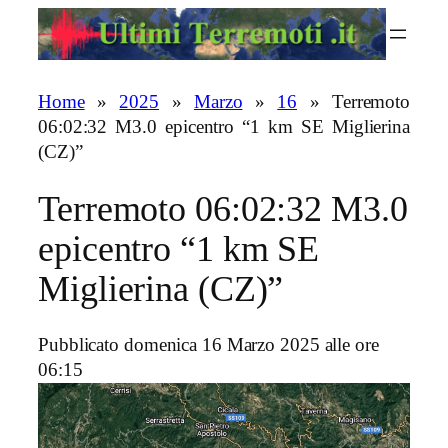
Vai
al
contenuto
Home
»
2025
»
Marzo
»
16
»
Terremoto
06:02:32 M3.0 epicentro “1 km SE Miglierina
(CZ)”
Terremoto 06:02:32 M3.0
epicentro “1 km SE
Miglierina (CZ)”
Pubblicato domenica 16 Marzo 2025 alle ore
06:15