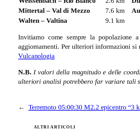
Weissenbach – Rio Bianco
2.6 km
Du
Mittertal – Val di Mezzo
7.6 km
AuÃ
Walten – Valtina
9.1 km
Invitiamo come sempre la popolazione a se
aggiornamenti. Per ulteriori informazioni si 
Vulcanologia
N.B.
I valori della magnitudo e delle coordi
ulteriori analisi potrebbero far variare tali 
←
Terremoto 05:00:30 M2.2 epicentro “3
ALTRI ARTICOLI