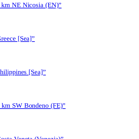
6 km NE Nicosia (EN)”
reece [Sea]”
hilippines [Sea]”
“5 km SW Bondeno (FE)”
osta Veneta (Venezia)”