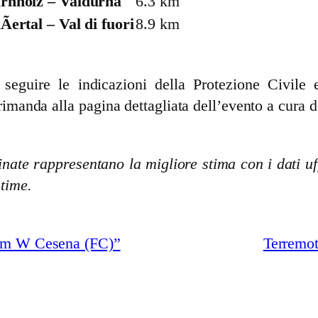
rnholz – Valdurna
6.3 km
ertal – Val di fuori
8.9 km
guire le indicazioni della Protezione Civile e 
rimanda alla pagina dettagliata dell’evento a cura d
nate rappresentano la migliore stima con i dati uff
stime.
 km W Cesena (FC)”
Terremot