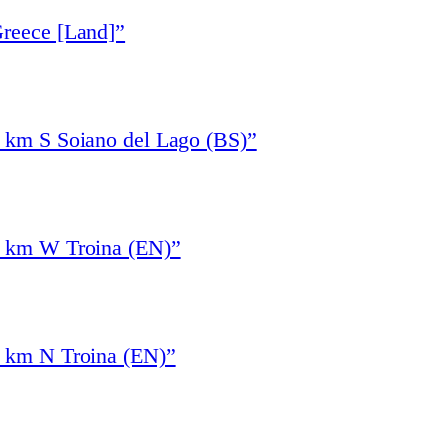
Greece [Land]”
1 km S Soiano del Lago (BS)”
4 km W Troina (EN)”
3 km N Troina (EN)”