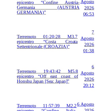
Agosto
epicentro “Confine Austria-
Germania (AUSTRIA
2026
GERMANIA)”
06:53
7
Terremoto 01:20:28 M3.7
Agosto
epicentro “Costa Croata
2026
Settentrionale (CROAZIA)”
01:38
6
Terremoto 19:43:42 M5.8
Agosto
epicentro “Off east coast of
2026
Honshu Japan [Sea: Japan]”
20:12
6 Agosto
Terremoto 11:57:39 M2.2
2026
epicentro “Confine Italia-