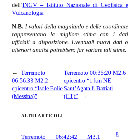
dell’
INGV – Istituto Nazionale di Geofisica e
Vulcanologia
N.B.
I valori della magnitudo e delle coordinate
rappresentano la migliore stima con i dati
ufficiali a disposizione. Eventuali nuovi dati o
ulteriori analisi potrebbero far variare tali stime.
←
Terremoto
Terremoto 00:35:20 M2.6
06:56:33 M2.2
epicentro “1 km NE
epicentro “Isole Eolie
Sant’Agata li Battiati
(Messina)”
(CT)”
→
ALTRI ARTICOLI
8
Terremoto 06:42:42 M3.1