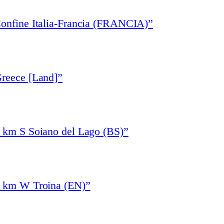
Confine Italia-Francia (FRANCIA)”
Greece [Land]”
1 km S Soiano del Lago (BS)”
4 km W Troina (EN)”