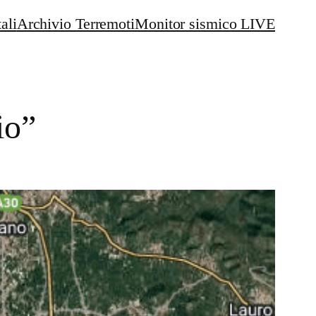
ali
Archivio Terremoti
Monitor sismico LIVE
io”