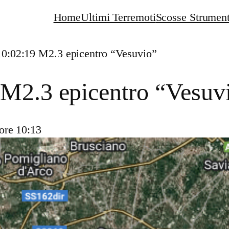
Home
Ultimi Terremoti
Scosse Strument
10:02:19 M2.3 epicentro “Vesuvio”
 M2.3 epicentro “Vesuv
ore 10:13