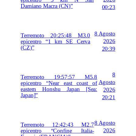
Damiano Macra (CN)”
00:23
8 Agosto
Terremoto 20:25:48 M3.0
2026
epicentro “1 km SE Cerva
(CZ)”
20:39
8
Terremoto 19:57:57 M5.8
Agosto
epicentro “Near east coast of
eastern Honshu Japan [Sea:
2026
Japan]”
20:21
8 Agosto
Terremoto 12:42:43 M2.7
2026
epicentro “Confine Italia-