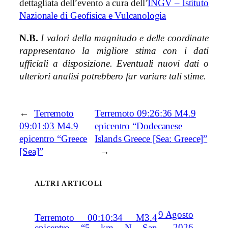
dettagliata dell’evento a cura dell’
INGV – Istituto
Nazionale di Geofisica e Vulcanologia
N.B.
I valori della magnitudo e delle coordinate
rappresentano la migliore stima con i dati
ufficiali a disposizione. Eventuali nuovi dati o
ulteriori analisi potrebbero far variare tali stime.
←
Terremoto
Terremoto 09:26:36 M4.9
09:01:03 M4.9
epicentro “Dodecanese
epicentro “Greece
Islands Greece [Sea: Greece]”
[Sea]”
→
ALTRI ARTICOLI
9 Agosto
Terremoto 00:10:34 M3.4
2026
epicentro “5 km N San