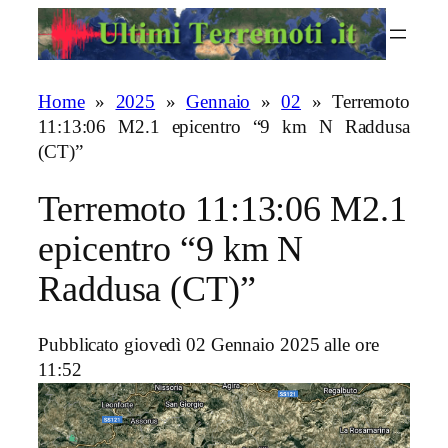
Vai
al
contenuto
Home
»
2025
»
Gennaio
»
02
»
Terremoto
11:13:06 M2.1 epicentro “9 km N Raddusa
(CT)”
Terremoto 11:13:06 M2.1
epicentro “9 km N
Raddusa (CT)”
Pubblicato giovedì 02 Gennaio 2025 alle ore
11:52