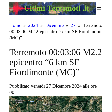
Vai
al
contenuto
Home
»
2024
»
Dicembre
»
27
»
Terremoto
00:03:06 M2.2 epicentro “6 km SE Fiordimonte
(MC)”
Terremoto 00:03:06 M2.2
epicentro “6 km SE
Fiordimonte (MC)”
Pubblicato venerdì 27 Dicembre 2024 alle ore
00:11