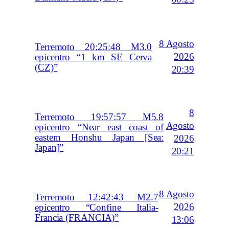
8 Agosto
Terremoto 20:25:48 M3.0
2026
epicentro “1 km SE Cerva
(CZ)”
20:39
8
Terremoto 19:57:57 M5.8
Agosto
epicentro “Near east coast of
eastern Honshu Japan [Sea:
2026
Japan]”
20:21
8 Agosto
Terremoto 12:42:43 M2.7
2026
epicentro “Confine Italia-
Francia (FRANCIA)”
13:06