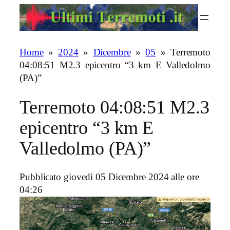
Vai
al
contenuto
Home
»
2024
»
Dicembre
»
05
»
Terremoto
04:08:51 M2.3 epicentro “3 km E Valledolmo
(PA)”
Terremoto 04:08:51 M2.3
epicentro “3 km E
Valledolmo (PA)”
Pubblicato giovedì 05 Dicembre 2024 alle ore
04:26