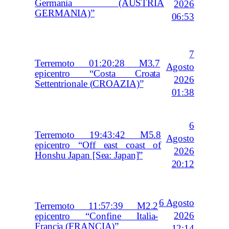
Germania (AUSTRIA
2026
GERMANIA)”
06:53
7
Terremoto 01:20:28 M3.7
Agosto
epicentro “Costa Croata
2026
Settentrionale (CROAZIA)”
01:38
6
Terremoto 19:43:42 M5.8
Agosto
epicentro “Off east coast of
2026
Honshu Japan [Sea: Japan]”
20:12
6 Agosto
Terremoto 11:57:39 M2.2
2026
epicentro “Confine Italia-
Francia (FRANCIA)”
12:14