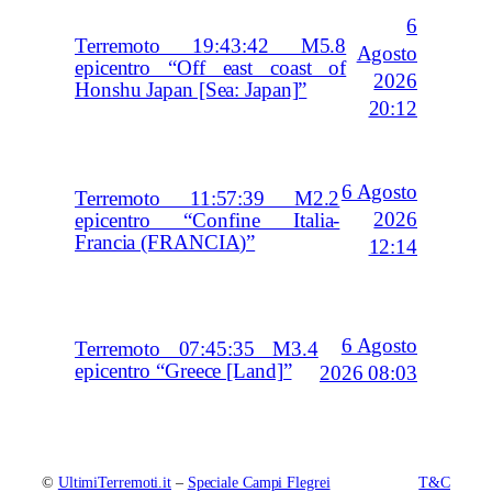
6
Terremoto 19:43:42 M5.8
Agosto
epicentro “Off east coast of
2026
Honshu Japan [Sea: Japan]”
20:12
6 Agosto
Terremoto 11:57:39 M2.2
2026
epicentro “Confine Italia-
Francia (FRANCIA)”
12:14
6 Agosto
Terremoto 07:45:35 M3.4
epicentro “Greece [Land]”
2026 08:03
©
UltimiTerremoti.it
–
Speciale Campi Flegrei
T&C