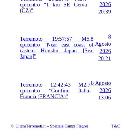
2026
epicentro “1 km SE Cerva
(CZ)”
20:39
8
Terremoto 19:57:57 M5.8
Agosto
epicentro “Near east coast of
eastern Honshu Japan [Sea:
2026
Japan]”
20:21
8 Agosto
Terremoto 12:42:43 M2.7
2026
epicentro “Confine Italia-
Francia (FRANCIA)”
13:06
©
UltimiTerremoti.it
–
Speciale Campi Flegrei
T&C