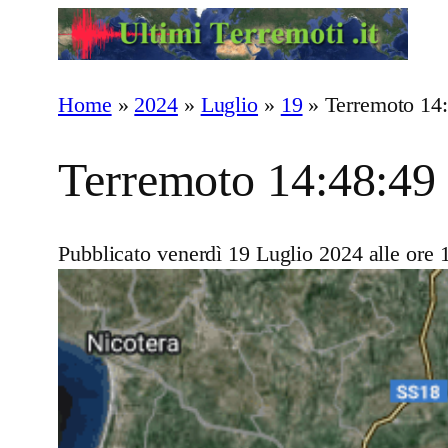
Vai
al
contenuto
Home
»
2024
»
Luglio
»
19
»
Terremoto 14
Terremoto 14:48:49
Pubblicato venerdì 19 Luglio 2024 alle ore 