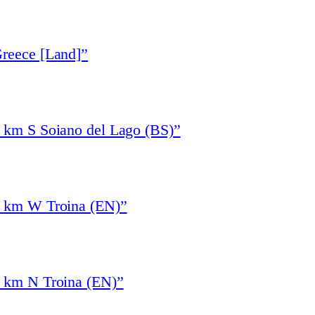
Greece [Land]”
1 km S Soiano del Lago (BS)”
4 km W Troina (EN)”
3 km N Troina (EN)”