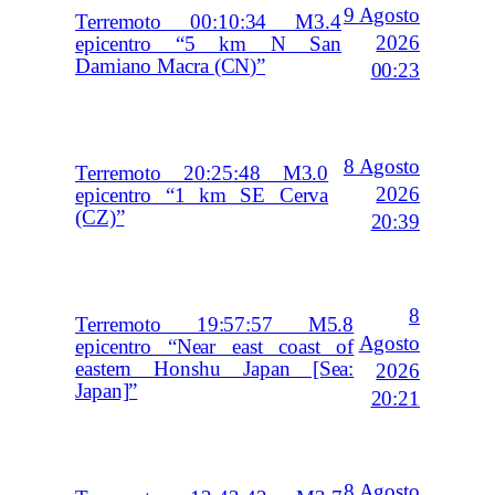
9 Agosto
Terremoto 00:10:34 M3.4
2026
epicentro “5 km N San
Damiano Macra (CN)”
00:23
8 Agosto
Terremoto 20:25:48 M3.0
2026
epicentro “1 km SE Cerva
(CZ)”
20:39
8
Terremoto 19:57:57 M5.8
Agosto
epicentro “Near east coast of
eastern Honshu Japan [Sea:
2026
Japan]”
20:21
8 Agosto