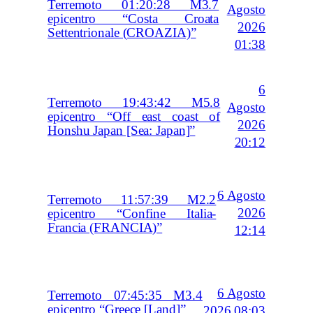
Terremoto 01:20:28 M3.7
Agosto
epicentro “Costa Croata
2026
Settentrionale (CROAZIA)”
01:38
6
Terremoto 19:43:42 M5.8
Agosto
epicentro “Off east coast of
2026
Honshu Japan [Sea: Japan]”
20:12
6 Agosto
Terremoto 11:57:39 M2.2
2026
epicentro “Confine Italia-
Francia (FRANCIA)”
12:14
6 Agosto
Terremoto 07:45:35 M3.4
epicentro “Greece [Land]”
2026 08:03