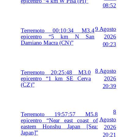
epicentro “4 km W Pisa (PI)”
08:52
9 Agosto
Terremoto 00:10:34 M3.4
2026
epicentro “5 km N San
Damiano Macra (CN)”
00:23
8 Agosto
Terremoto 20:25:48 M3.0
2026
epicentro “1 km SE Cerva
(CZ)”
20:39
8
Terremoto 19:57:57 M5.8
Agosto
epicentro “Near east coast of
eastern Honshu Japan [Sea:
2026
Japan]”
20:21