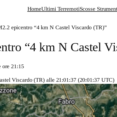
Home
Ultimi Terremoti
Scosse Strument
M2.2 epicentro “4 km N Castel Viscardo (TR)”
ntro “4 km N Castel V
 ore 21:15
stel Viscardo (TR)
alle 21:01:37 (20:01:37 UTC)