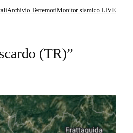
ali
Archivio Terremoti
Monitor sismico LIVE
iscardo (TR)”