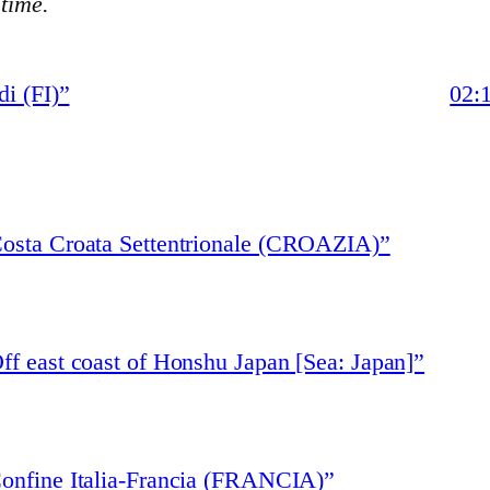
stime.
i (FI)”
02:
Costa Croata Settentrionale (CROAZIA)”
ff east coast of Honshu Japan [Sea: Japan]”
Confine Italia-Francia (FRANCIA)”