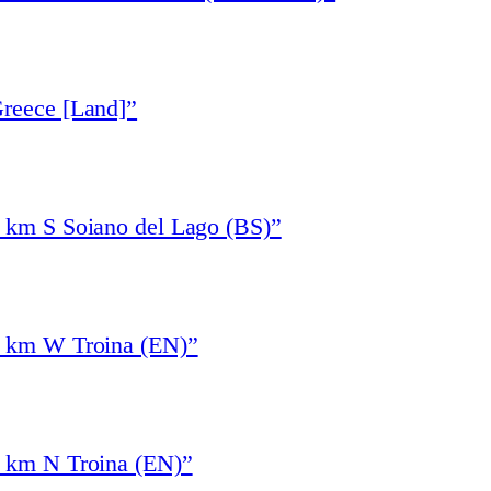
Greece [Land]”
1 km S Soiano del Lago (BS)”
4 km W Troina (EN)”
3 km N Troina (EN)”