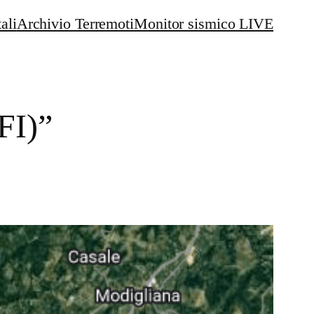
ali
Archivio Terremoti
Monitor sismico LIVE
FI)”