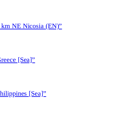
6 km NE Nicosia (EN)”
reece [Sea]”
hilippines [Sea]”