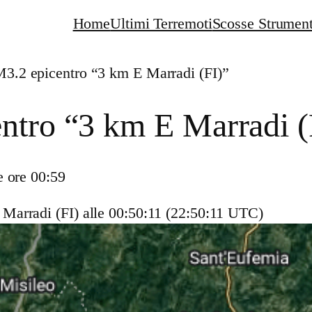
Home
Ultimi Terremoti
Scosse Strument
M3.2 epicentro “3 km E Marradi (FI)”
ntro “3 km E Marradi (
e ore 00:59
Marradi (FI)
alle 00:50:11 (22:50:11 UTC)