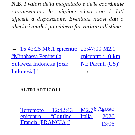
N.B.
I valori della magnitudo e delle coordinate
rappresentano la migliore stima con i dati
ufficiali a disposizione. Eventuali nuovi dati o
ulteriori analisi potrebbero far variare tali stime.
←
16:43:25 M6.1 epicentro
23:47:00 M2.1
“Minahassa Peninsula
epicentro “10 km
Sulawesi Indonesia [Sea:
NE Parenti (CS)”
Indonesia]”
→
ALTRI ARTICOLI
8 Agosto
Terremoto 12:42:43 M2.7
2026
epicentro “Confine Italia-
Francia (FRANCIA)”
13:06