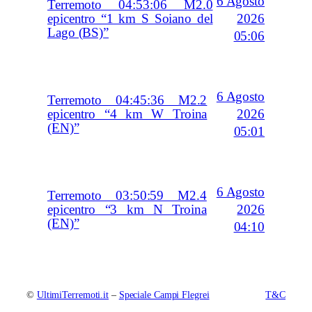
6 Agosto
Terremoto 04:53:06 M2.0
2026
epicentro “1 km S Soiano del
Lago (BS)”
05:06
6 Agosto
Terremoto 04:45:36 M2.2
2026
epicentro “4 km W Troina
(EN)”
05:01
6 Agosto
Terremoto 03:50:59 M2.4
2026
epicentro “3 km N Troina
(EN)”
04:10
©
UltimiTerremoti.it
–
Speciale Campi Flegrei
T&C