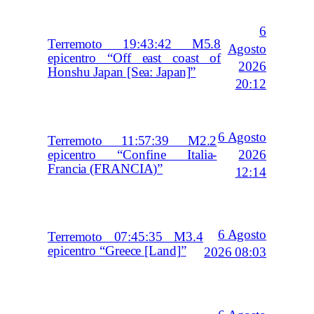
6
Terremoto 19:43:42 M5.8
Agosto
epicentro “Off east coast of
2026
Honshu Japan [Sea: Japan]”
20:12
6 Agosto
Terremoto 11:57:39 M2.2
2026
epicentro “Confine Italia-
Francia (FRANCIA)”
12:14
6 Agosto
Terremoto 07:45:35 M3.4
epicentro “Greece [Land]”
2026 08:03