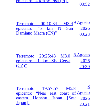
epicentro “4 km W Pisa (PI)”
08:52
9 Agosto
Terremoto 00:10:34 M3.4
2026
epicentro “5 km N San
Damiano Macra (CN)”
00:23
8 Agosto
Terremoto 20:25:48 M3.0
2026
epicentro “1 km SE Cerva
(CZ)”
20:39
8
Terremoto 19:57:57 M5.8
Agosto
epicentro “Near east coast of
eastern Honshu Japan [Sea:
2026
Japan]”
20:21