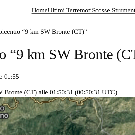
Home
Ultimi Terremoti
Scosse Strument
picentro “9 km SW Bronte (CT)”
ro “9 km SW Bronte (C
e 01:55
W Bronte (CT)
alle 01:50:31 (00:50:31 UTC)