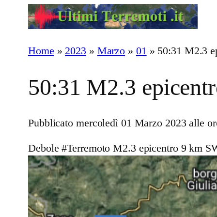
Vai
al
contenuto
Home
»
2023
»
Marzo
»
01
»
50:31 M2.3 e
50:31 M2.3 epicent
Pubblicato mercoledì 01 Marzo 2023 alle or
Debole #Terremoto M2.3 epicentro 9 km S