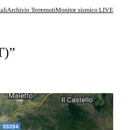
ali
Archivio Terremoti
Monitor sismico LIVE
T)”