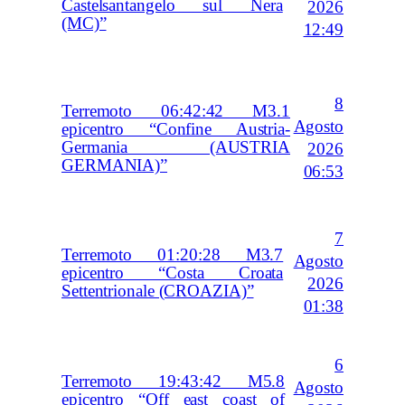
Castelsantangelo sul Nera
2026
(MC)”
12:49
8
Terremoto 06:42:42 M3.1
Agosto
epicentro “Confine Austria-
Germania (AUSTRIA
2026
GERMANIA)”
06:53
7
Terremoto 01:20:28 M3.7
Agosto
epicentro “Costa Croata
2026
Settentrionale (CROAZIA)”
01:38
6
Terremoto 19:43:42 M5.8
Agosto
epicentro “Off east coast of