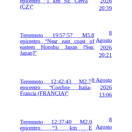
2026
epicentro “1 km SE Cerva
(CZ)”
20:39
8
Terremoto 19:57:57 M5.8
Agosto
epicentro “Near east coast of
eastern Honshu Japan [Sea:
2026
Japan]”
20:21
8 Agosto
Terremoto 12:42:43 M2.7
2026
epicentro “Confine Italia-
Francia (FRANCIA)”
13:06
8
Terremoto 12:37:40 M2.0
Agosto
epicentro “3 km E