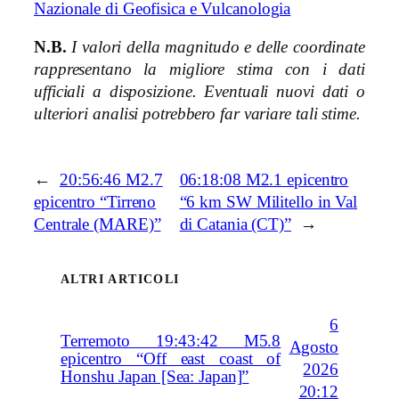
Nazionale di Geofisica e Vulcanologia
N.B.
I valori della magnitudo e delle coordinate
rappresentano la migliore stima con i dati
ufficiali a disposizione. Eventuali nuovi dati o
ulteriori analisi potrebbero far variare tali stime.
←
20:56:46 M2.7
06:18:08 M2.1 epicentro
epicentro “Tirreno
“6 km SW Militello in Val
Centrale (MARE)”
di Catania (CT)”
→
ALTRI ARTICOLI
6
Terremoto 19:43:42 M5.8
Agosto
epicentro “Off east coast of
2026
Honshu Japan [Sea: Japan]”
20:12