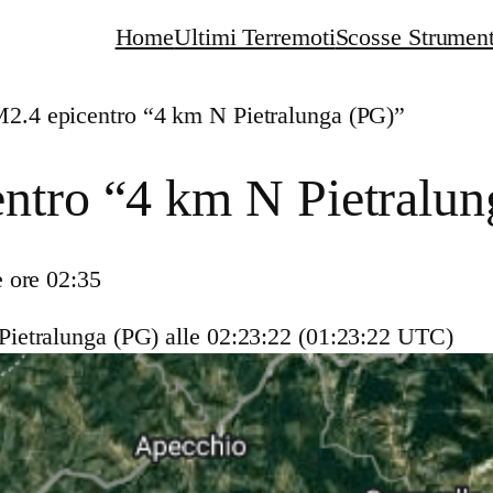
Home
Ultimi Terremoti
Scosse Strument
M2.4 epicentro “4 km N Pietralunga (PG)”
ntro “4 km N Pietralu
 ore 02:35
Pietralunga (PG)
alle 02:23:22 (01:23:22 UTC)