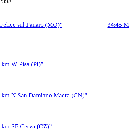
stime.
Felice sul Panaro (MO)”
34:45 M
 km W Pisa (PI)”
“5 km N San Damiano Macra (CN)”
1 km SE Cerva (CZ)”