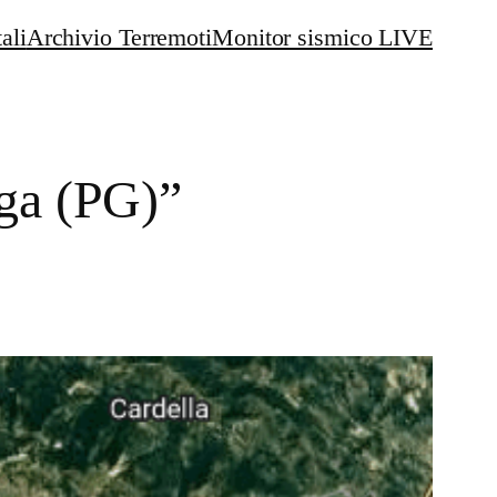
ali
Archivio Terremoti
Monitor sismico LIVE
nga (PG)”