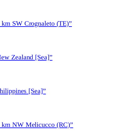
7 km SW Crognaleto (TE)”
New Zealand [Sea]”
ilippines [Sea]”
“5 km NW Melicucco (RC)”