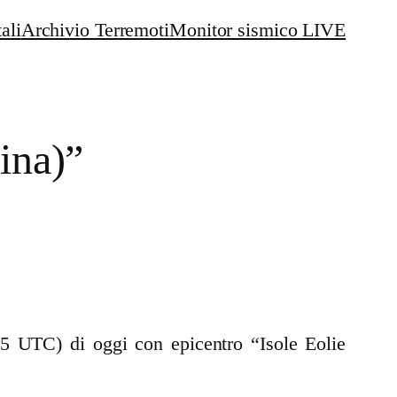
ali
Archivio Terremoti
Monitor sismico LIVE
ina)”
35 UTC) di oggi con epicentro “Isole Eolie