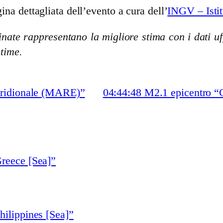
ina dettagliata dell’evento a cura dell’
INGV – Istit
nate rappresentano la migliore stima con i dati uff
stime.
eridionale (MARE)”
04:44:48 M2.1 epicentro “C
reece [Sea]”
hilippines [Sea]”