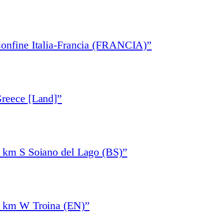
Confine Italia-Francia (FRANCIA)”
Greece [Land]”
1 km S Soiano del Lago (BS)”
4 km W Troina (EN)”