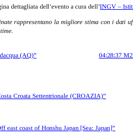
ina dettagliata dell’evento a cura dell’
INGV – Istit
nate rappresentano la migliore stima con i dati uff
stime.
odacqua (AQ)”
04:28:37 M2
Costa Croata Settentrionale (CROAZIA)”
ff east coast of Honshu Japan [Sea: Japan]”