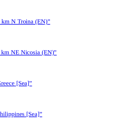
3 km N Troina (EN)”
6 km NE Nicosia (EN)”
reece [Sea]”
hilippines [Sea]”