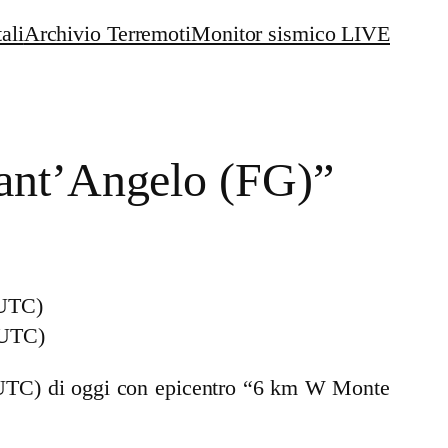
ali
Archivio Terremoti
Monitor sismico LIVE
ant’Angelo (FG)”
 UTC)
1 UTC) di oggi con epicentro “6 km W Monte