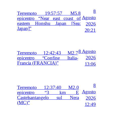
8
Terremoto 19:57:57 M5.8
Agosto
epicentro “Near east coast of
eastern Honshu Japan [Sea:
2026
Japan]”
20:21
8 Agosto
Terremoto 12:42:43 M2.7
2026
epicentro “Confine Italia-
Francia (FRANCIA)”
13:06
8
Terremoto 12:37:40 M2.0
Agosto
epicentro “3 km E
Castelsantangelo sul Nera
2026
(MC)”
12:49