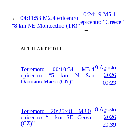
10:24:19 M5.1
←
04:11:53 M2.4 epicentro
epicentro “Greece”
“8 km NE Montecchio (TR)”
→
ALTRI ARTICOLI
9 Agosto
Terremoto 00:10:34 M3.4
2026
epicentro “5 km N San
Damiano Macra (CN)”
00:23
8 Agosto
Terremoto 20:25:48 M3.0
2026
epicentro “1 km SE Cerva
(CZ)”
20:39